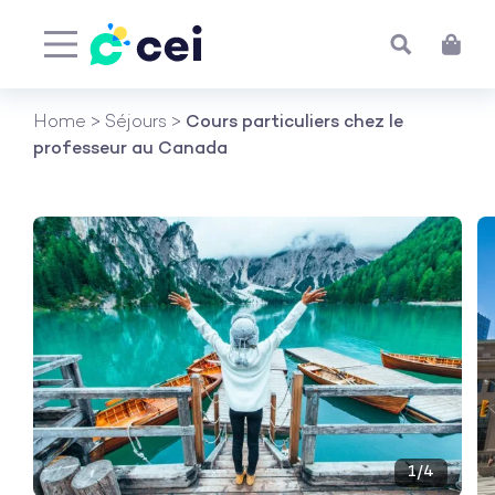
Aller
Home
>
Séjours
>
Cours particuliers chez le
au
professeur au Canada
contenu
1
/4