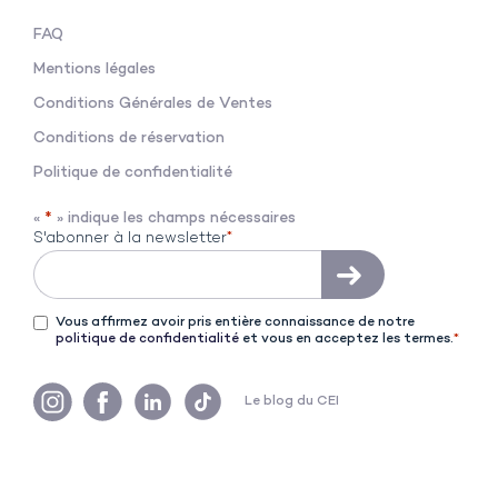
FAQ
Mentions légales
Conditions Générales de V
entes
Conditions de réservation
Politique de confidentialité
«
*
» indique les champs nécessaires
S'abonner à la newsletter
*
C
*
Vous affirmez avoir pris entière connaissance de notre
politique de confidentialité
et vous en acceptez les termes.
*
o
n
d
Le blog du CEI
i
t
i
o
n