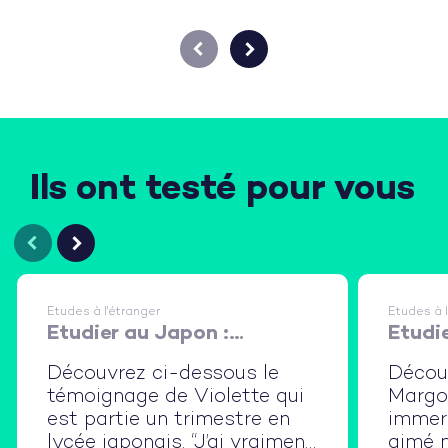
Ils ont testé pour vous
Etudes à l'étranger
Etudes à l
Etudier au Japon :
Etudie
immersion en lycée et en
immer
Découvrez ci-dessous le
Décou
famille d'accueil
famill
témoignage de Violette qui
Margot
est partie un trimestre en
immers
lycée japonais. “J’ai vraiment
aimé 