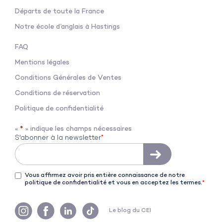
Départs de toute la France
Notre école d’anglais à Hastings
FAQ
Mentions légales
Conditions Générales de V
entes
Conditions de réservation
Politique de confidentialité
«
*
» indique les champs nécessaires
S'abonner à la newsletter
*
C
*
Vous affirmez avoir pris entière connaissance de notre
politique de confidentialité
et vous en acceptez les termes.
*
o
n
d
Le blog du CEI
i