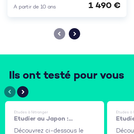
1 490
€
A partir de 10 ans
Ils ont testé pour vous
Etudes à l'étranger
Etudes à l
Etudier au Japon :
Etudie
immersion en lycée et en
immer
Découvrez ci-dessous le
Décou