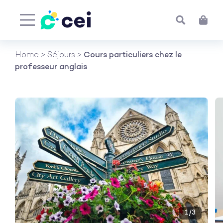
Aller
Home
>
Séjours
>
Cours particuliers chez le
au
professeur anglais
contenu
1
/3