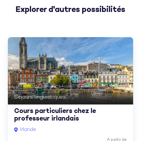
Explorer d'autres possibilités
Cours d'anglais
Séjours linguistiques
Cours particuliers chez le
professeur irlandais
Irlande
A partir de