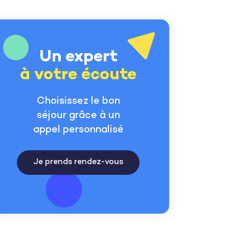
Un expert
à votre écoute
Choisissez le bon
séjour grâce à un
appel personnalisé
Je prends rendez-vous