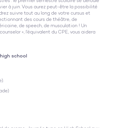
tres : le premier semestre scolaire se déroule
er à juin. Vous aurez peut-être la possibilité
rez suivre tout au long de votre cursus et
lectionnant des cours de théâtre, de
éricaine, de speech, de musculation ! Un
l counselor », l’équivalent du CPE, vous aidera
high school
).
ade)