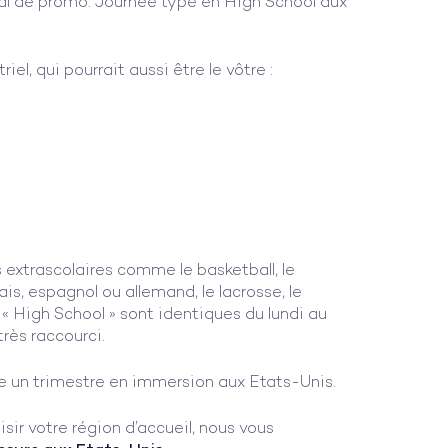
al de promo. Journée type en High School aux
l, qui pourrait aussi être le vôtre :
s extrascolaires comme le basketball, le
nçais, espagnol ou allemand, le lacrosse, le
 « High School » sont identiques du lundi au
rès raccourci.
ie un trimestre en immersion aux Etats-Unis.
isir votre région d’accueil, nous vous