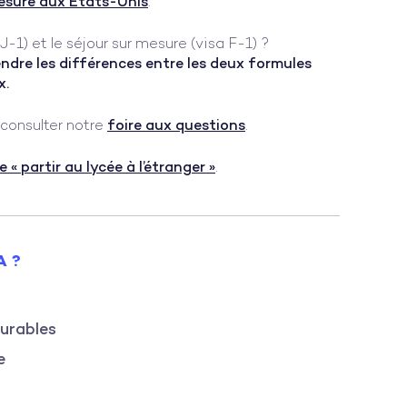
esure aux Etats-Unis
.
J-1) et le séjour sur mesure (visa F-1) ?
ndre les différences entre les deux formules
x.
 consulter notre
foire aux questions
.
 partir au lycée à l’étranger »
.
A ?
durables
e