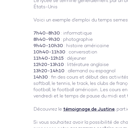
Le lycée se termine généralement par un b
États-Unis
Voici un exemple d’emploi du temps semestrie
7h40-8h30
: informatique
8h40-9h30
: photographie
9h40-10h30
: histoire américaine
10h40-11h30
: conversation
11h40-12h15
: déjeuner
12h20-13h10
: littérature anglaise
13h20-14h10
: allemand ou espagnol
14h30
: fin des cours et début des activité
softball, le tennis, le track, les clubs de fra
football, le football américain…
Les cours en
vendredi et le temps de pause du midi est t
Découvrez le
témoignage de Justine
, part
Si vous souhaitez avoir la possibilité de cho