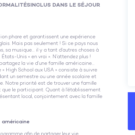
ORMALITÉS
INCLUS DANS LE SÉJOUR
tion phare et garantissent une expérience
nglais. Mais pas seulement ! Si ce pays nous
ms, sa musique… il y a tant d’autres choses à
 États-Unis « en vrai ». N’attendez plus !
partagez la vie d’une famille américaine…
« High School aux USA » consiste à suivre
dant un semestre ou une année scolaire et
e. Notre priorité est de trouver une famille
 que le participant. Quant à l’établissement
présentant local, conjointement avec la famille
l américaine
rogramme afin de partager leur vie