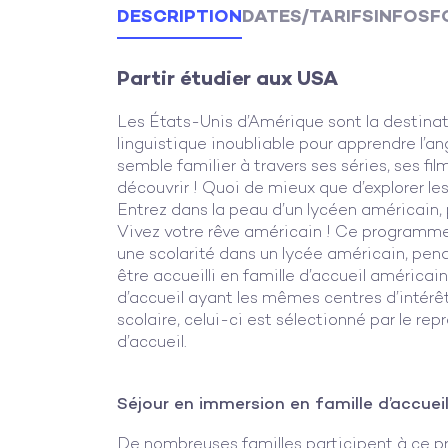
DESCRIPTION
DATES/TARIFS
INFOS
F
Partir étudier aux USA
Les États-Unis d’Amérique sont la destina
linguistique inoubliable pour apprendre l’a
semble familier à travers ses séries, ses fil
découvrir ! Quoi de mieux que d’explorer les
Entrez dans la peau d’un lycéen américain, 
Vivez votre rêve américain ! Ce programme 
une scolarité dans un lycée américain, pen
être accueilli en famille d’accueil américain
d’accueil ayant les mêmes centres d’intérêt
scolaire, celui-ci est sélectionné par le re
d’accueil.
Séjour en immersion en famille d’accuei
De nombreuses familles participent à ce p