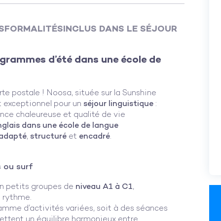
S
FORMALITÉS
INCLUS DANS LE SÉJOUR
ogrammes d’été dans une école de
rte postale ! Noosa, située sur la Sunshine
t exceptionnel pour un
séjour linguistique
:
nce chaleureuse et qualité de vie
glais dans une école de langue
adapté
,
structuré
et
encadré
.
s ou surf
en petits groupes de
niveau A1 à C1
,
 rythme.
gramme d’activités variées, soit à des séances
ettent un équilibre harmonieux entre