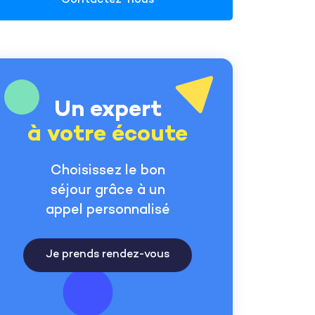
Contactez-nous
Un expert
à votre écoute
Choisissez le bon
séjour grâce à un
appel personnalisé
Je prends rendez-vous