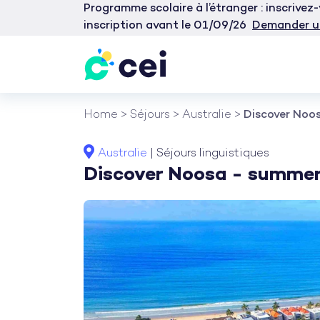
Programme scolaire à l’étranger : inscrive
inscription avant le 01/09/26
Demander u
Aller
Home
>
Séjours
>
Australie
>
Discover Noo
au
contenu
Australie
|
Séjours linguistiques
Discover Noosa - summer