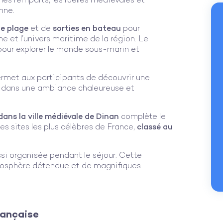
les remparts, les ruelles médiévales et
onne.
de plage
et de
sorties en bateau
pour
e et l’univers maritime de la région. Le
our explorer le monde sous-marin et
rmet aux participants de découvrir une
 dans une ambiance chaleureuse et
ans la ville médiévale de Dinan
complète le
s sites les plus célèbres de France,
classé au
si organisée pendant le séjour. Cette
tmosphère détendue et de magnifiques
rançaise