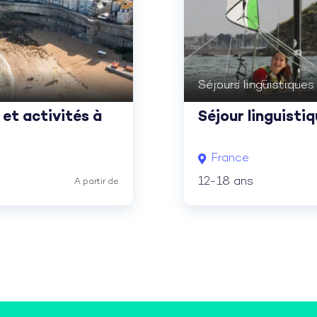
Accueil en France
Séjours linguistiques
 et activités à
Séjour linguisti
France
12-18 ans
A partir de