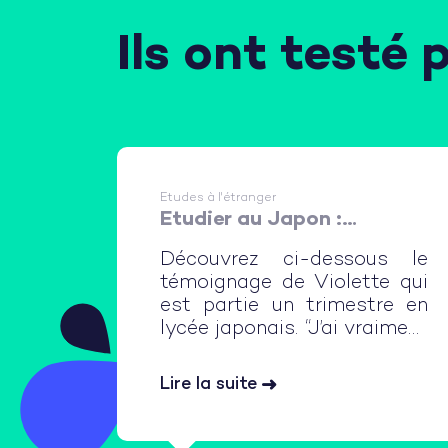
Ils ont testé 
Etudes à l'étranger
Etudier au Japon :
immersion en lycée et en
Découvrez ci-dessous le
famille d'accueil
témoignage de Violette qui
est partie un trimestre en
lycée japonais. “J’ai vraiment
adoré mon séjour au Japon,
j’y étais très heureuse, je n’ai
Lire la suite
pas du tout ressenti le
blues de mon pays ! J’ai
appris à me débrouiller