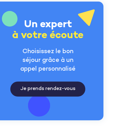
Un expert
à votre écoute
Choisissez le bon
séjour grâce à un
appel personnalisé
Je prends rendez-vous