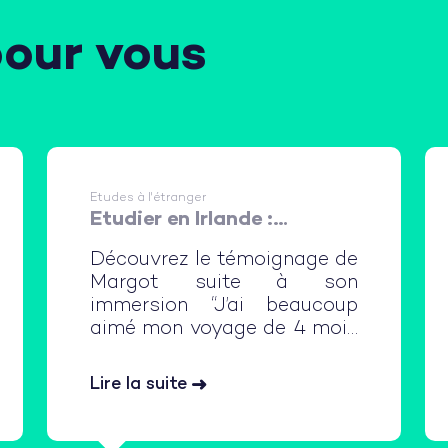
pour vous
Etudes à l'étranger
Etudier en Irlande :
immersion en lycée et en
Découvrez le témoignage de
famille d'accueil
Margot suite à son
immersion “J’ai beaucoup
aimé mon voyage de 4 mois
en Irlande ! Je suis partie du
21 août au 19 décembre
Lire la suite
2021 et j’étais âgée de 14
ans. J’étais dans une
famille de 6 enfants (de 24